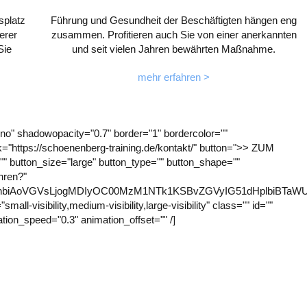
splatz
Führung und Gesundheit der Beschäftigten hängen eng
erer
zusammen. Profitieren auch Sie von einer anerkannten
Sie
und seit vielen Jahren bewährten Maßnahme.
mehr erfahren >
no" shadowopacity="0.7" border="1" bordercolor=""
ink="https://schoenenberg-training.de/kontakt/" button=">> ZUM
button_size="large" button_type="" button_shape=""
hren?"
SBhbiAoVGVsLjogMDIyOC00MzM1NTk1KSBvZGVyIG51dHplbiBTaW
l-visibility,medium-visibility,large-visibility" class="" id=""
ation_speed="0.3" animation_offset="" /]