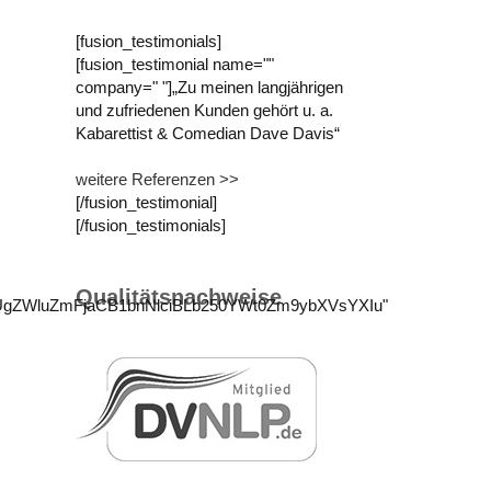
[fusion_testimonials]
[fusion_testimonial name=""
company=" "]„Zu meinen langjährigen
und zufriedenen Kunden gehört u. a.
Kabarettist & Comedian Dave Davis“
weitere Referenzen >>
[/fusion_testimonial]
[/fusion_testimonials]
Qualitätsnachweise
UgZWluZmFjaCB1bnNlciBLb250YWt0Zm9ybXVsYXIu"