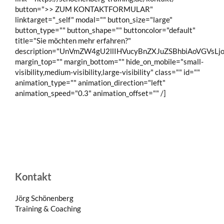
button=">> ZUM KONTAKTFORMULAR"
linktarget="_self" modal="" button_size="large"
button_type="" button_shape="" buttoncolor="default"
title="Sie möchten mehr erfahren?"
description="UnVmZW4gU2llIHVucyBnZXJuZSBhbiAoVGV
margin_top="" margin_bottom="" hide_on_mobile="small-
visibility,medium-visibility,large-visibility" class="" id=""
animation_type="" animation_direction="left"
animation_speed="0.3" animation_offset="" /]
Kontakt
Jörg Schönenberg
Training & Coaching