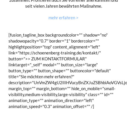
seit vielen Jahren bewährten Maßnahme.
mehr erfahren >
[fusion_tagline_box backgroundcolor="" shadow="no"
shadowopacity="0.7" border="1" bordercolor=""
highlightposition="top" content_alignment="left"
link="https://schoenenberg-training.de/kontakt/"
button=">> ZUM KONTAKTFORMULAR"
linktarget="_self" modal="" button_size="large"
button_type="" button_shape="" buttoncolor="default"
title="Sie möchten mehr erfahren?"
description="UnVmZW4gU2llIHVucyBnZXJuZSBhbiAoVGV
margin_top="" margin_bottom="" hide_on_mobile="small-
visibility,medium-visibility,large-visibility" class="" id=""
animation_type="" animation_direction="left"
animation_speed="0.3" animation_offset="" /]